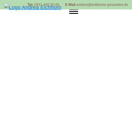
Tel:
0931.460 50 65
E-Mail
andrea@entdecke-gesundes.de